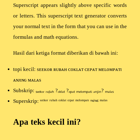
Superscript appears slightly above specific words
or letters. This superscript text generator converts
your normal text in the form that you can use in the
formulas and math equations.
Hasil dari ketiga format diberikan di bawah ini:
topi kecil: sᴇᴇᴋᴏʀ ʀᴜʙᴀʜ ᴄᴏᴋʟᴀᴛ ᴄᴇᴘᴀᴛ ᴍᴇʟᴏᴍᴘᴀᴛɪ
ᴀɴᴊɪɴɢ ᴍᴀʟᴀs
Subskrip: ₛₑₑₖₒᵣ ᵣᵤᵦₐₕ ?ₒₖₗₐₜ ?ₑₚₐₜ ₘₑₗₒₘₚₐₜᵢ ₐₙⱼᵢₙ? ₘₐₗₐₛ
Superskrip: ˢᵉᵉᵏᵒʳ ʳᵘᵇᵃʰ ᶜᵒᵏˡᵃᵗ ᶜᵉᵖᵃᵗ ᵐᵉˡᵒᵐᵖᵃᵗᶦ ᵃⁿʲᶦⁿᵍ ᵐᵃˡᵃˢ
Apa teks kecil ini?