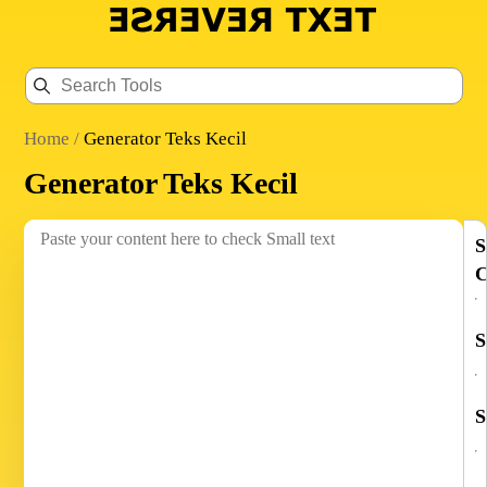
Home
/
Generator Teks Kecil
Generator Teks Kecil
S
C
S
S